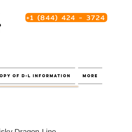
+1 (844) 424 - 3724
opy of D-L Information
More
isky Dragon-Line