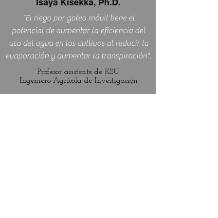
Isaya Kisekka, Ph.D.
"El riego por goteo móvil tiene el
potencial de aumentar la eficiencia del
uso del agua en los cultivos al reducir la
evaporación y aumentar la transpiración".
Profesor asistente de KSU
Ingeniero Agrícola de Investigación
Robert Jochens
"Con Dragon-Line, obtenemos el ahorro
de agua del riego por goteo con la
manejabilidad de un pivote, y esta es una
excelente manera de ayudar a alcanzar la
sostenibilidad de nuestros acuíferos".
Casa de suministro de riego occidental