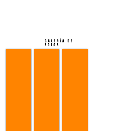
GALERÍA DE
FOTOS
Hybrid Winch System
Wheel Track Gallery
Chlorination Informatio