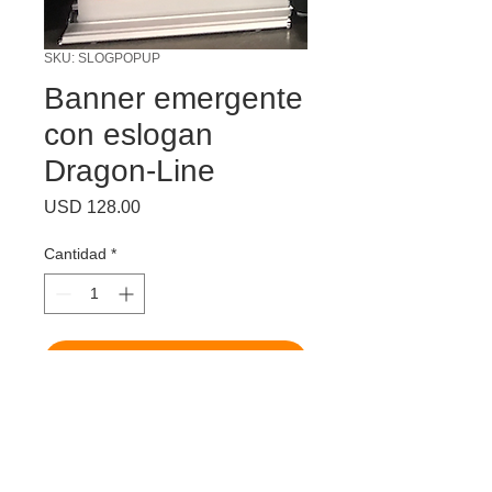
SKU: SLOGPOPUP
Banner emergente
con eslogan
Dragon-Line
Precio
USD 128.00
Cantidad
*
Agregar al carrito
Fácil de montar y almacenar cuando no
está en uso.
90 "x 24"